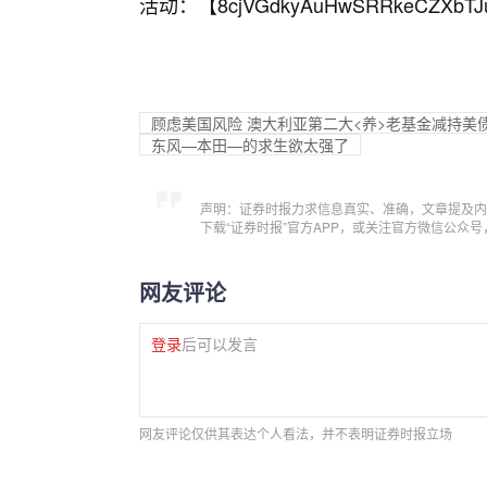
活动：【
8cjVGdkyAuHwSRRkeCZXbTJ
顾虑美国风险 澳大利亚第二大<养>老基金减持美
东风—本田—的求生欲太强了
声明：证券时报力求信息真实、准确，文章提及内
下载“证券时报”官方APP，或关注官方微信公众
网友评论
登录
后可以发言
网友评论仅供其表达个人看法，并不表明证券时报立场