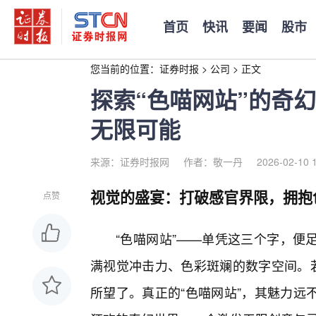
首页
快讯
要闻
股市
您当前的位置：
证券时报
>
公司
>
正文
探索“色喵网站”的奇
无限可能
来源：证券时报网
作者：敬一丹
2026-02-10 
视觉的盛宴：打破感官界限，拥抱
点赞
“色喵网站”——单凭这三个字，便
满视觉冲击力、色彩斑斓的数字空间。若
所望了。真正的“色喵网站”，其魅力远